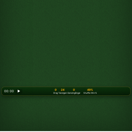
0
24
0
49%
00: 00
▶
Drag
Talongen
Genomgångar
Shuffle Win %