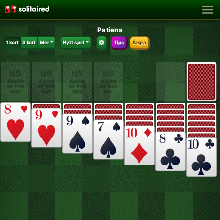
Patiens
1 kort
3 kort
Mer
Nytt spel
Tips
Ångra