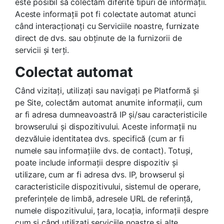
este posibil să colectăm diferite tipuri de informații.
Aceste informații pot fi colectate automat atunci
când interacționați cu Serviciile noastre, furnizate
direct de dvs. sau obținute de la furnizorii de
servicii și terți.
Colectat automat
Când vizitați, utilizați sau navigați pe Platformă și
pe Site, colectăm automat anumite informații, cum
ar fi adresa dumneavoastră IP și/sau caracteristicile
browserului și dispozitivului. Aceste informații nu
dezvăluie identitatea dvs. specifică (cum ar fi
numele sau informațiile dvs. de contact). Totuși,
poate include informații despre dispozitiv și
utilizare, cum ar fi adresa dvs. IP, browserul și
caracteristicile dispozitivului, sistemul de operare,
preferințele de limbă, adresele URL de referință,
numele dispozitivului, țara, locația, informații despre
cum și când utilizați serviciile noastre și alte