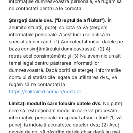
informațiile dumneavoastră personale, vă rugăm să
ne contactați pentru a le corecta.
Ștergeți datele dvs. ("Dreptul de a fi uitat").
În
anumite situații, puteți solicita să vă ștergem
informațiile personale. Acest lucru se aplică în
special atunci când: (1) Am colectat inițial datele pe
baza consimțământului dumneavoastră; (2) Ați
retras acel consimțământ; și (3) Nu avem niciun alt
temei legal pentru păstrarea informațiilor
dumneavoastră. Dacă doriți să ștergeți informațiile
contului și statisticile legate de utilizarea dvs., vă
rugăm să ne contactați la
https://solitaired.com/ro/contact
.
Limitați modul în care folosim datele dvs.
Ne puteți
cere să restricționăm modul în care vă procesăm
informațiile personale, în special atunci când: (1) vă
puneți la îndoială acuratețea datelor dvs.; (2) Aveți
nevoie de noi să păstrăm datele chiar dacă nu mai