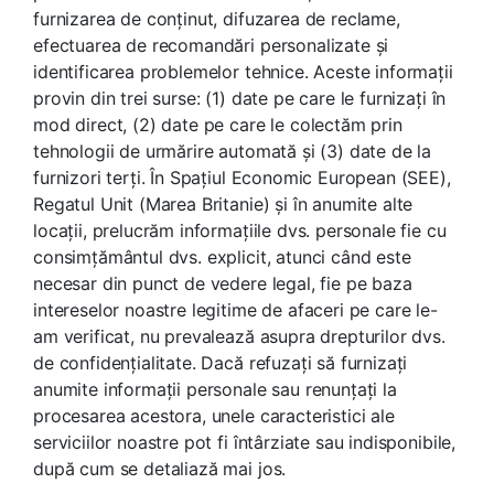
furnizarea de conținut, difuzarea de reclame,
efectuarea de recomandări personalizate și
identificarea problemelor tehnice. Aceste informații
provin din trei surse: (1) date pe care le furnizați în
mod direct, (2) date pe care le colectăm prin
tehnologii de urmărire automată și (3) date de la
furnizori terți. În Spațiul Economic European (SEE),
Regatul Unit (Marea Britanie) și în anumite alte
locații, prelucrăm informațiile dvs. personale fie cu
consimțământul dvs. explicit, atunci când este
necesar din punct de vedere legal, fie pe baza
intereselor noastre legitime de afaceri pe care le-
am verificat, nu prevalează asupra drepturilor dvs.
de confidențialitate. Dacă refuzați să furnizați
anumite informații personale sau renunțați la
procesarea acestora, unele caracteristici ale
serviciilor noastre pot fi întârziate sau indisponibile,
după cum se detaliază mai jos.