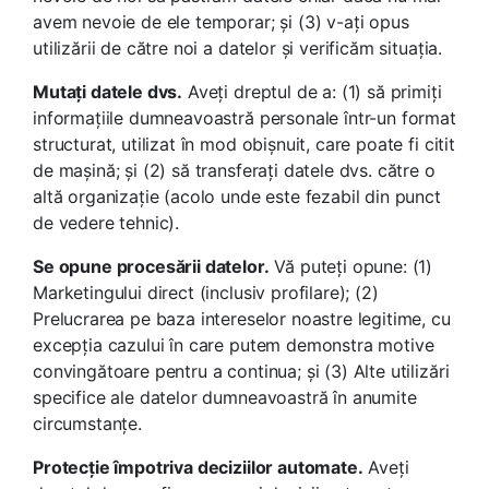
avem nevoie de ele temporar; și (3) v-ați opus
utilizării de către noi a datelor și verificăm situația.
Mutați datele dvs.
Aveți dreptul de a: (1) să primiți
informațiile dumneavoastră personale într-un format
structurat, utilizat în mod obișnuit, care poate fi citit
de mașină; și (2) să transferați datele dvs. către o
altă organizație (acolo unde este fezabil din punct
de vedere tehnic).
Se opune procesării datelor.
Vă puteți opune: (1)
Marketingului direct (inclusiv profilare); (2)
Prelucrarea pe baza intereselor noastre legitime, cu
excepția cazului în care putem demonstra motive
convingătoare pentru a continua; și (3) Alte utilizări
specifice ale datelor dumneavoastră în anumite
circumstanțe.
Protecție împotriva deciziilor automate.
Aveți