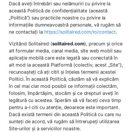
Dacă aveți întrebări sau nelămuriri cu privire la
această Politică de confidențialitate (această
„Politică”) sau practicile noastre cu privire la
informațiile dumneavoastră personale, vă rugăm să
ne contactați la
https://solitaired.com/ro/contact
.
Vizitând Solitaired (
solitaired.com
), precum și orice
alt formular media, canal media, site web mobil sau
aplicație mobilă care este legată sau conectată în
alt mod la această Platformă (colectiv, acest „Site”),
recunoașteți că ați citit și înțeles termenii acestei
Politici. În această Politică, căutăm să vă explicăm
în cel mai clar mod posibil ce informații colectăm,
folosim, împărtășim, stocăm și ce drepturi aveți în
legătură cu acestea. Sperăm să vă faceți ceva timp
pentru a-l citi cu atenție, deoarece este important.
Dacă există termeni din această Politică cu care nu
sunteți de acord, vă rugăm să întrerupeți utilizarea
Site-urilor și a serviciilor noastre.