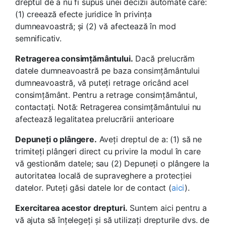
dreptul de a nu fi supus unei decizii automate care:
(1) creează efecte juridice în privința
dumneavoastră; și (2) vă afectează în mod
semnificativ.
Retragerea consimțământului.
Dacă prelucrăm
datele dumneavoastră pe baza consimțământului
dumneavoastră, vă puteți retrage oricând acel
consimțământ. Pentru a retrage consimțământul,
contactați. Notă: Retragerea consimțământului nu
afectează legalitatea prelucrării anterioare
Depuneți o plângere.
Aveți dreptul de a: (1) să ne
trimiteți plângeri direct cu privire la modul în care
vă gestionăm datele; sau (2) Depuneți o plângere la
autoritatea locală de supraveghere a protecției
datelor. Puteți găsi datele lor de contact (
aici
).
Exercitarea acestor drepturi.
Suntem aici pentru a
vă ajuta să înțelegeți și să utilizați drepturile dvs. de