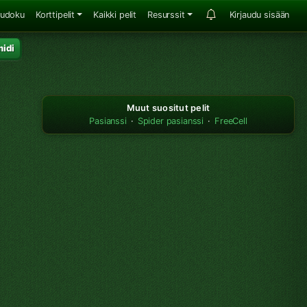
udoku
Korttipelit
Kaikki pelit
Resurssit
Kirjaudu sisään
idi
Muut suositut pelit
Pasianssi
·
Spider pasianssi
·
FreeCell