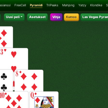
asianssi
FreeCell
Pyramidi
TriPeaks
Mahjong
Yatzy
Klondike
S
Uusi peli
Asetukset
Vihje
Kumoa
Las Vegas Pyram