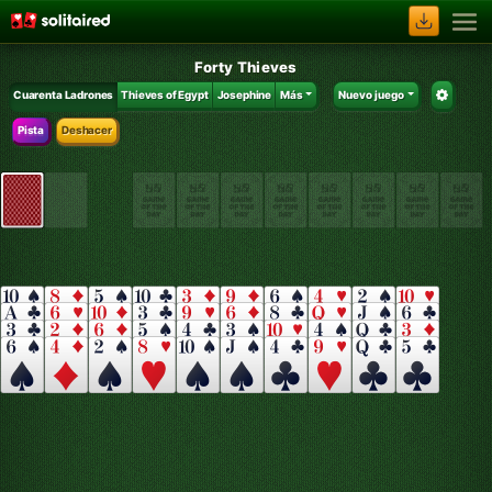
Forty Thieves
Cuarenta Ladrones
Thieves of Egypt
Josephine
Más
Nuevo juego
Pista
Deshacer