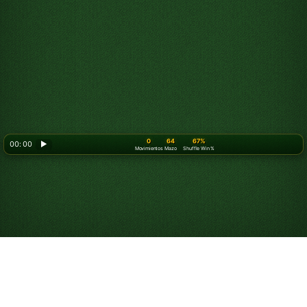
0
64
67%
00: 00
▶
Movimientos
Mazo
Shuffle Win %
Juega a Solitario