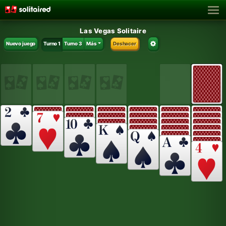
Las Vegas Solitaire
Nuevo juego
Turno 1
Turno 3
Más
Deshacer