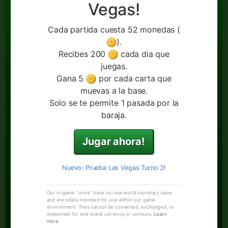
Vegas!
Cada partida cuesta 52 monedas (
).
Recibes 200
cada dia que
juegas.
Gana 5
por cada carta que
muevas a la base.
Solo se te permite 1 pasada por la
baraja.
Jugar ahora!
Nuevo: Prueba Las Vegas Turno 3!
Our in-game "coins" have no real-world monetary value
and are solely intended for use within our game
environment. They cannot be converted, exchanged, or
redeemed for real-world currency or services.
Learn
more
.