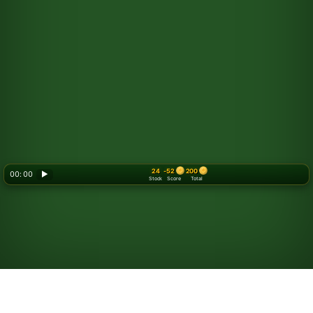
24
-52
200
00: 00
▶
Stock
Score
Total
Juega al Solitario Las