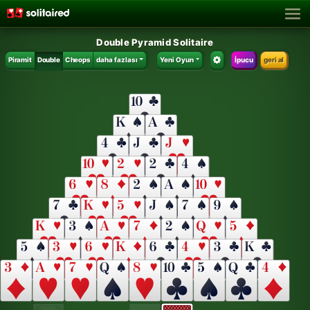
Double Pyramid Solitaire
Piramit
Double
Cheops
daha fazlası
Yeni Oyun
İpucu
geri al