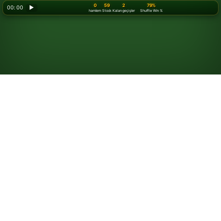
0
59
2
79%
00: 00
▶
hamlem
Stock
Kalan geçişler
Shuffle Win %
Looking for something new? Try out
Spider Solitaire
!
Double Piramit
Solitaire Nasıl
Oynanır
Double Piramit Solitaire, iki deste kartla ve daha büyük,
piramit şeklindeki bir Sütunlar düzeniyle oynanan