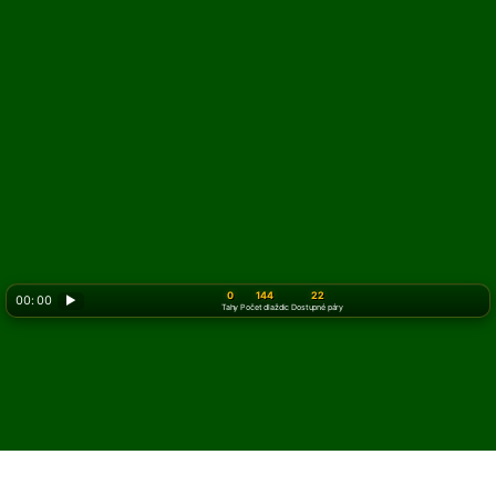
0
144
22
00: 00
▶
Tahy
Počet dlaždic
Dostupné páry