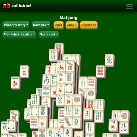
Mahjong
Všechny tvary
Nová hra
Zpět
Znovu
Nápověda
Přemíchat dlaždice
Nastavení