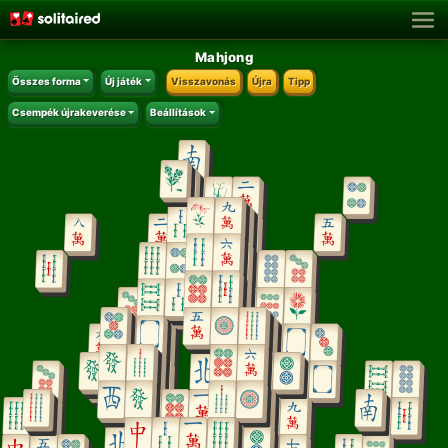
Mahjong
Összes forma
Új játék
Visszavonás
Újra
Tipp
Csempék újrakeverése
Beállítások