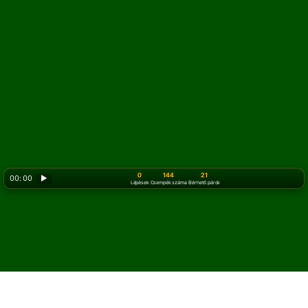
0
144
21
00: 00
▶
Lépések
Csempék száma
Elérhető párok