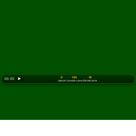
0
144
16
00: 00
▶
Lépések
Csempék száma
Elérhető párok