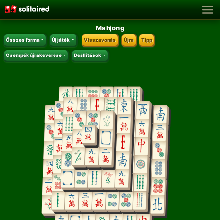
Mahjong
Összes forma
Új játék
Visszavonás
Újra
Tipp
Csempék újrakeverése
Beállítások