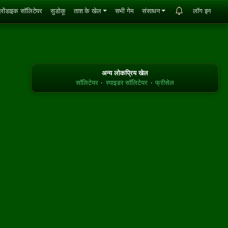
्लोंडाइक सॉलिटेयर
सुडोकू
ताश के खेल
सभी गेम
संसाधन
लॉग इन
अन्य लोकप्रिय खेल
सॉलिटेयर
·
स्पाइडर सॉलिटेयर
·
फ्रीसेल