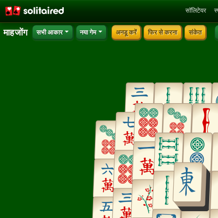
सॉलिटेयर
स
माहजोंग
सभी आकार
नया गेम
अनडू करें
फिर से करना
संकेत