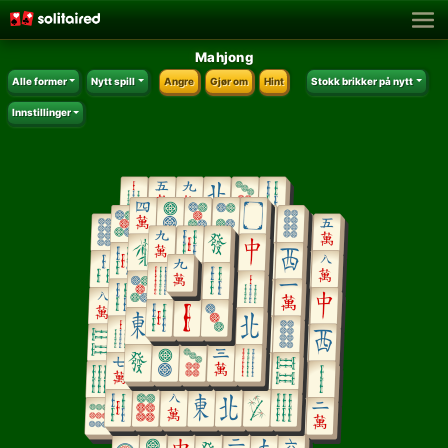
Mahjong
Alle former
Nytt spill
Angre
Gjør om
Hint
Stokk brikker på nytt
Innstillinger