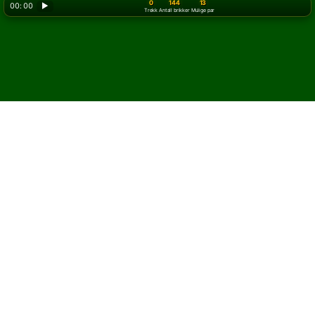
0
144
13
00: 00
▶
Trekk
Antall brikker
Mulige par
Slik spiller du
Mahjong
kabal
Mahjong kabal er en
énspillersversjon av klassisk
Mahjong for fire spillere. Det er et
matchingspill med mahjongbrikker,