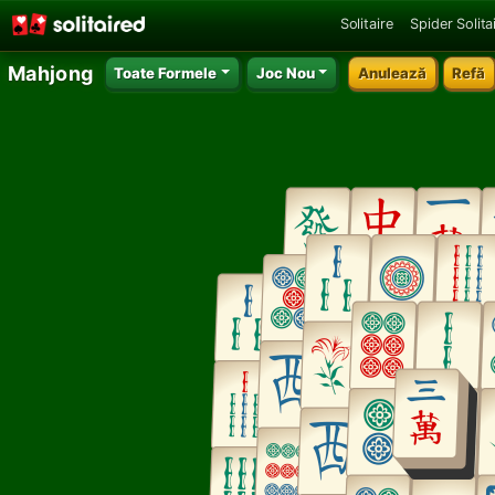
Solitaire
Spider Solita
Mahjong
Toate Formele
Joc Nou
Anulează
Refă