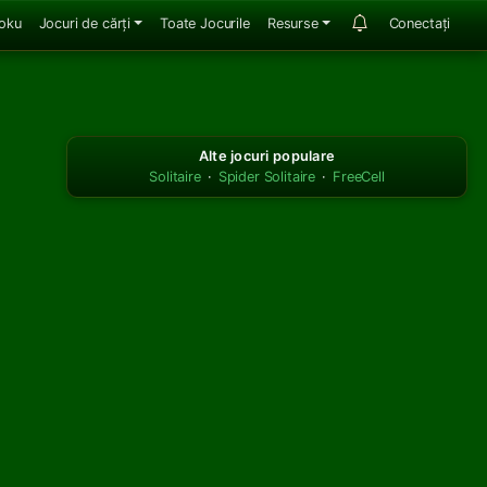
oku
Jocuri de cărți
Toate Jocurile
Resurse
Conectați
Alte jocuri populare
Solitaire
·
Spider Solitaire
·
FreeCell