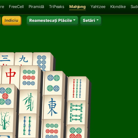
ire
FreeCell
Piramidă
TriPeaks
Mahjong
Yahtzee
Klondike
Sud
Indiciu
Reamestecați Plăcile
Setări