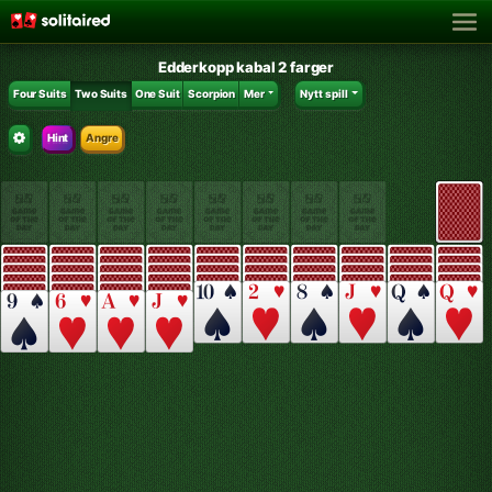
Edderkopp kabal 2 farger
Four Suits
Two Suits
One Suit
Scorpion
Mer
Nytt spill
Hint
Angre