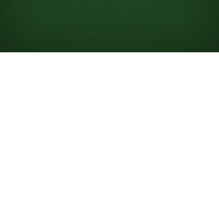
Slik spiller du
Edderkopp kabal (2
farger)
Hvis du liker
Edderkopp kabal
, men ønsker en større
utfordring, er du klar for Edderkopp kabal (2 farger).
Edderkopp kabal (2 farger) passer godt for spillere på
mellomnivå og bruker 104 kort – 1 kortstokk med
hjerter og 1 kortstokk med spar.