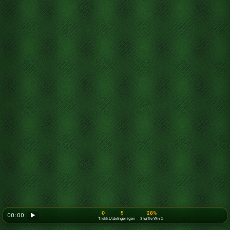
0
5
28%
00: 00
▶
Trekk
Utdelinger igjen
Shuffle Win %