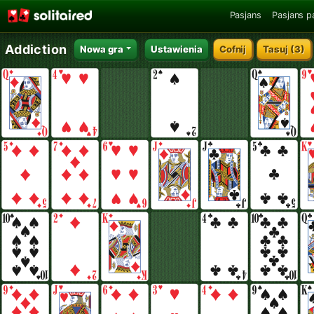
Pasjans
Pasjans p
Addiction
Nowa gra
Ustawienia
Cofnij
Tasuj
(3)