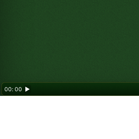
00: 00
▶
Jak grać w Pasja
Pasjans Addiction to gra sekwencyjna, w kt