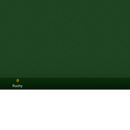
0
Ruchy
nsa Addiction
órej wygrywasz, wykorzystując 4 wolne miejsca do