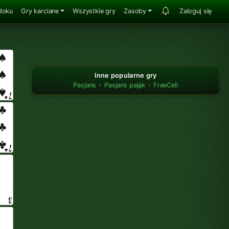
doku
Gry karciane
Wszystkie gry
Zasoby
Zaloguj się
Inne popularne gry
Pasjans
·
Pasjans pająk
·
FreeCell