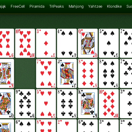
ająk
FreeCell
Piramida
TriPeaks
Mahjong
Yahtzee
Klondike
Su