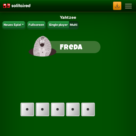
Yahtzee
Neues Spiel
Fullscreen
Single player
Multi
Freda