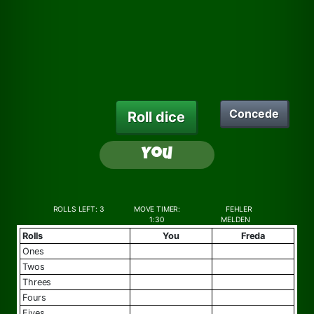
Concede
Roll dice
You
ROLLS LEFT:
3
MOVE TIMER:
FEHLER
1:30
MELDEN
Rolls
You
Freda
ones
twos
threes
fours
fives