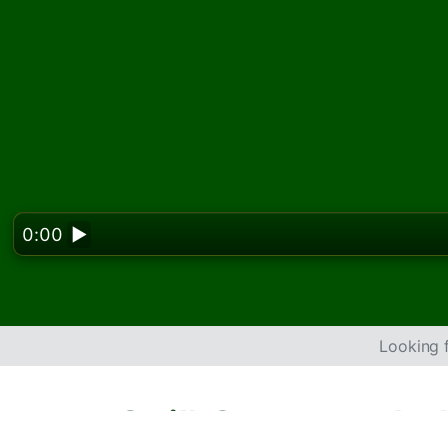
0:00
▶
Looking f
Spill Crescent kab