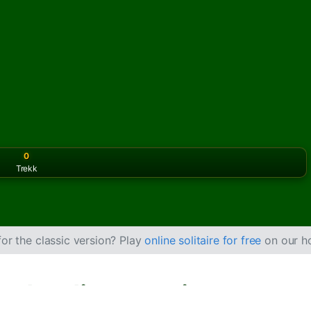
0
Trekk
or the classic version? Play
online solitaire for free
on our h
al online gratis