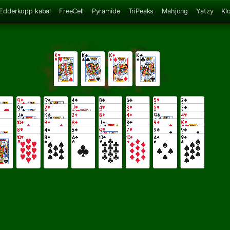
Edderkopp kabal
FreeCell
Pyramide
TriPeaks
Mahjong
Yatzy
Kl