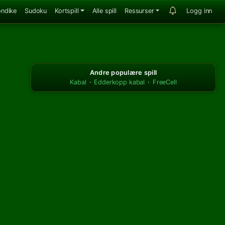
ondike
Sudoku
Kortspill
Alle spill
Ressurser
Logg inn
Andre populære spill
Kabal
·
Edderkopp kabal
·
FreeCell