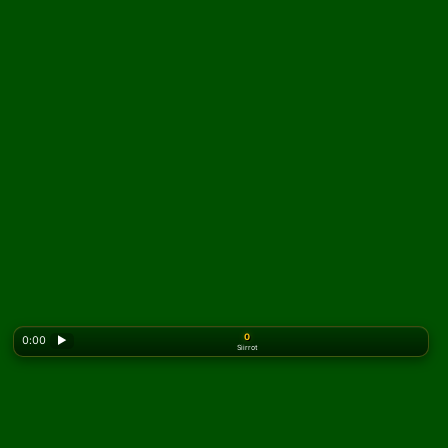
0
0:00
▶
Siirrot