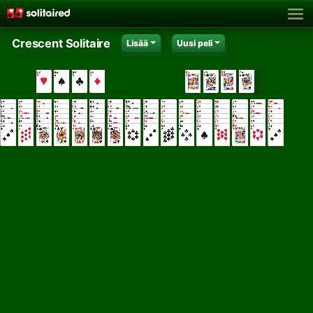
Crescent Solitaire
Lisää
Uusi peli