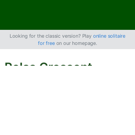
Looking for the classic version? Play
online solitaire
for free
on our homepage.
Pelaa Crescent-
pasianssia verkossa
ilmaiseksi
Pelaa Crescent-pasianssia rajattomasti. Käytä
peruutuksia ja uudelleen tekemisiä edetäksesi pelissä.