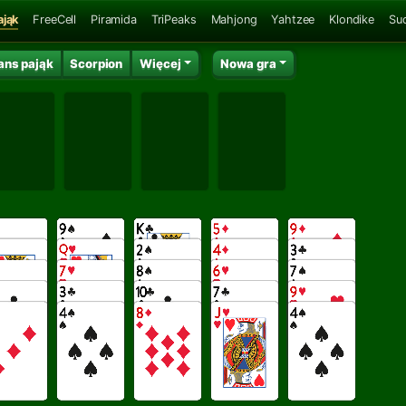
ająk
FreeCell
Piramida
TriPeaks
Mahjong
Yahtzee
Klondike
Su
ans pająk
Scorpion
Więcej
Nowa gra