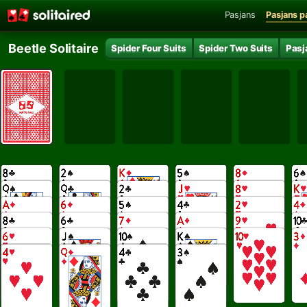
Pasjans
Pasjans p
Beetle Solitaire
Spider Four Suits
Spider Two Suits
Pasj