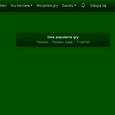
doku
Gry karciane
Wszystkie gry
Zasoby
Zaloguj się
Inne popularne gry
Pasjans
·
Pasjans pająk
·
FreeCell