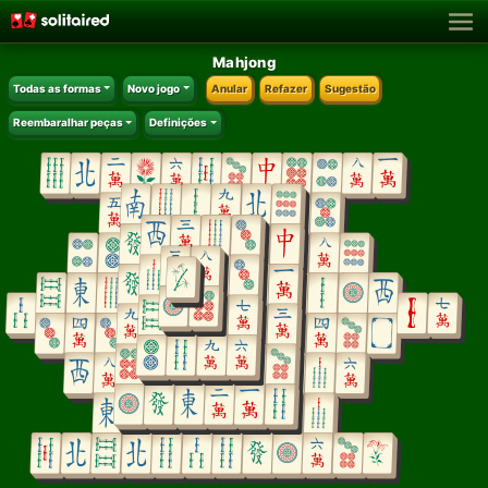
Mahjong
Todas as formas
Novo jogo
Anular
Refazer
Sugestão
Reembaralhar peças
Definições