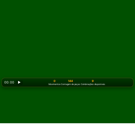
0
144
9
00: 00
▶
Movimentos
Contagem de peças
Combinações disponíveis