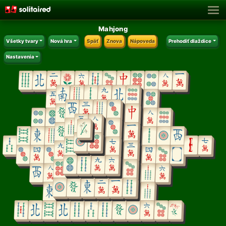
Mahjong
Všetky tvary
Nová hra
Späť
Znova
Nápoveda
Prehodiť dlaždice
Nastavenia