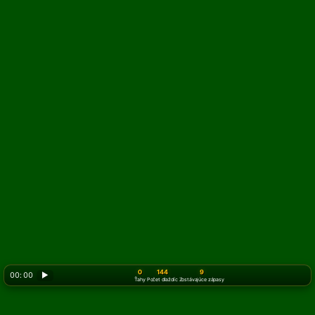
0
144
9
00: 00
▶
Ťahy
Počet dlaždíc
Zostávajúce zápasy