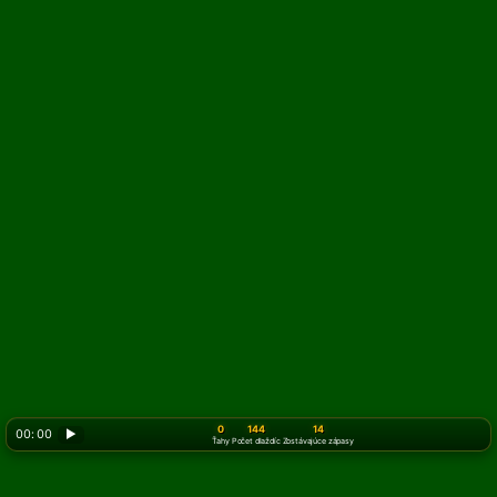
0
144
14
00: 00
▶
Ťahy
Počet dlaždíc
Zostávajúce zápasy