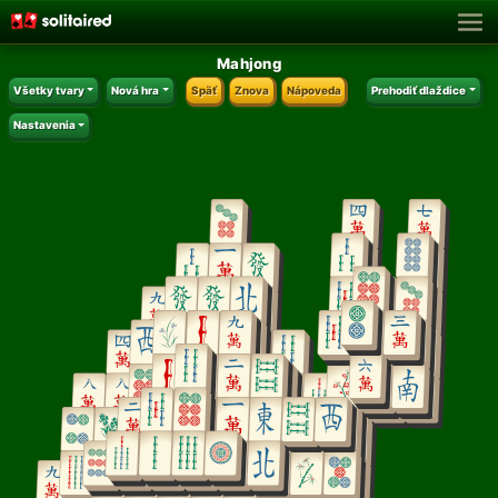
Mahjong
Všetky tvary
Nová hra
Späť
Znova
Nápoveda
Prehodiť dlaždice
Nastavenia