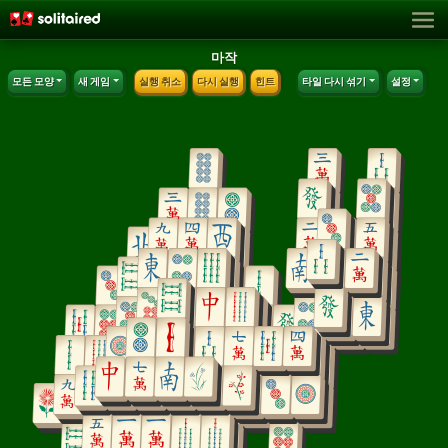
마작
모든 모양
새 게임
실행 취소
다시 실행
힌트
타일 다시 섞기
설정