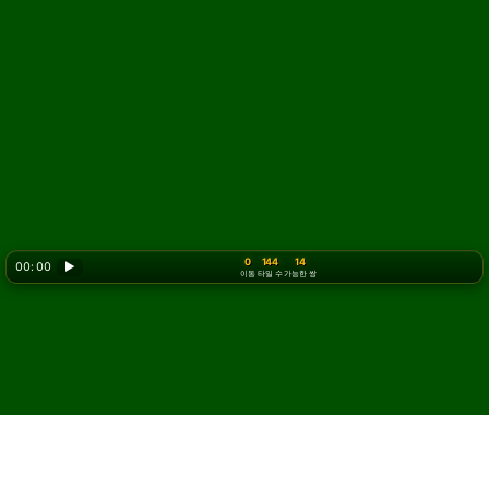
0
144
14
00: 00
▶
이동
타일 수
가능한 쌍
마작 솔리테어