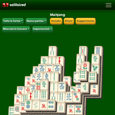
Mahjong
Tutte le forme
Nuova partita
Annulla
Rifare
Suggerimento
Mescola le tessere
Impostazioni