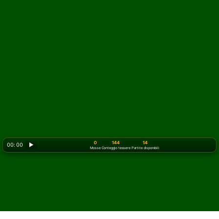
0
144
14
00: 00
▶
Mosse
Conteggio tessere
Partite disponibili