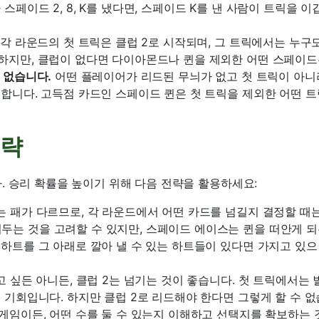
페이드 2, 8, K를 냈다면, 스페이드 K를 낸 사람이 트릭을 이
각 라운드의 첫 트릭은 클럽 2로 시작되며, 그 트릭에서는 누구
하지만, 클럽이 없다면 다이아몬드나 퀸을 제외한 어떤 스페이드든
 없습니다.
어떤 플레이어가 리드된 무늬가 없고 첫 트릭이 아니라
미합니다. 고득점 카드인 스페이드 퀸은 첫 트릭을 제외한 어떤 트
전략
. 승리 확률을 높이기 위해 다음 전략을 활용하세요:
는 패가 다르므로, 각 라운드에서 어떤 카드를 넘길지 결정할 때
는 것을 고려할 수 있지만, 스페이드 에이스는 퀸을 떠안게 되
하트를 그 아래로 깔아 낼 수 있는 하트들이 있다면 가지고 있으
 싶든 아니든, 클럽 2는 넘기는 것이 좋습니다. 첫 트릭에서는 
 기회입니다. 하지만 클럽 2로 리드해야 한다면 그렇게 할 수 없
게임이든, 어떤 수를 둘 수 있는지 이해하고 선택지를 확보하는 