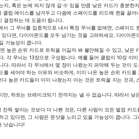
는지, 혹은 눈에 띄지 않게 갈 수 있을 만큼 낮은 카드가 충분한
위해 클럽 에이스를 남겨두고 다음에 스페이드를 리드해 퀸을 끌어내
 결정하는 데 도움이 됩니다.
서 그 무늬를 집중적으로 내서 특정 무늬를 없애면, 스페이드 퀸
 있다면, 다이아몬드를 모두 넘기는 것을 고려하세요. 다이아몬
길 가능성이 큽니다.
면 높은 순위 카드로 트릭을 이길까 봐 불안해질 수 있고, 낮은
. 각 무늬는 13장으로 구성됩니다. 예를 들어 클럽이 10장 이미
니다. 따라서 각 무늬에서 몇 장이 나왔는지 파악해 두는 것이 도
드를 세어야 하는 이유와 비슷하게, 이미 나온 높은 순위 카드를
드보다 높은 카드들이 이미 나왔는지 아는 것은 트릭을 지는 것과,
만, 하트는 브레이크되기 전까지는 낼 수 없습니다. 따라서 낮은
 잔뜩 쌓이는 것보다 더 나쁜 것은, 다른 사람이 모든 벌점 카드
하고 있다면, 그 사람은 문샷을 노리고 있을 가능성이 큽니다. 
 낫습니다!