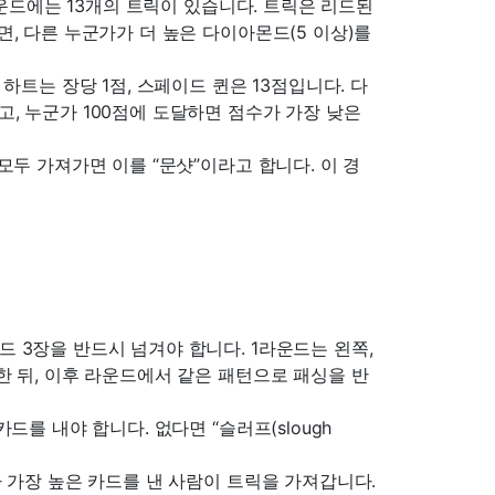
운드에는 13개의 트릭이 있습니다. 트릭은 리드된
, 다른 누군가가 더 높은 다이아몬드(5 이상)를
트는 장당 1점, 스페이드 퀸은 13점입니다. 다
, 누군가 100점에 도달하면 점수가 가장 낮은
두 가져가면 이를 “문샷”이라고 합니다. 이 경
 3장을 반드시 넘겨야 합니다. 1라운드는 왼쪽,
한 뒤, 이후 라운드에서 같은 패턴으로 패싱을 반
를 내야 합니다. 없다면 “슬러프(slough
 가장 높은 카드를 낸 사람이 트릭을 가져갑니다.