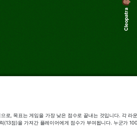
Cleopatra
으로, 목표는 게임을 가장 낮은 점수로 끝내는 것입니다. 각 라
트릭(13점)을 가져간 플레이어에게 점수가 부여됩니다. 누군가 1