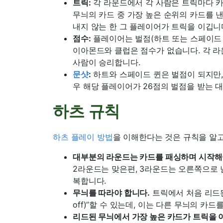
트릭:
각 라운드에서 각 사람은 트릭마다 카드
무늬의 카드 중 가장 높은 순위의 카드를 
내지 않는 한 그 플레이어가 트릭을 이깁니
점수:
플레이어는 벌점(하트 또는 스페이드 퀸
이아몬드와 클럽은 점수가 없습니다. 각 라
사람이 승리합니다.
문샷
:
하트와 스페이드 퀸은 벌점이 되지만,
우 해당 플레이어가 26점의 벌점을 받는 대
하츠 규칙
하츠 플레이 방법
을 이해한다는 것은 규칙을 알고
대부분의 라운드는 카드를 패싱하며 시작해
2라운드는 맞은편, 3라운드는 오른쪽으로 
복합니다.
무늬를 따라야 합니다.
트릭에서 처음 리드된
off)”할 수 있는데, 이는 다른 무늬의 카드
리드된 무늬에서 가장 높은 카드가 트릭을 