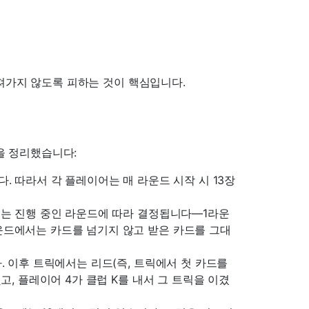
가져가지 않도록 피하는 것이 핵심입니다.
을 정리했습니다:
 따라서 각 플레이어는 매 라운드 시작 시 13장
지는 진행 중인 라운드에 따라 결정됩니다—1라운
운드에서는 카드를 넘기지 않고 받은 카드를 그대
 이후 트릭에서는 리드(즉, 트릭에서 첫 카드를
고, 플레이어 4가 클럽 K를 내서 그 트릭을 이겼