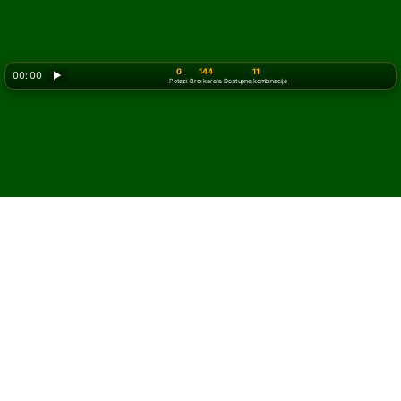
0
144
11
00: 00
▶
Potezi
Broj karata
Dostupne kombinacije
Kako igrati
Mahjong
pasijans
Mahjong pasijans je verzija