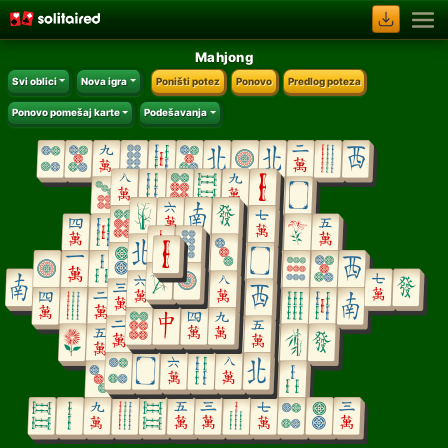
Mahjong
Svi oblici
Nova igra
Poništi potez
Ponovo
Predlog poteza
Ponovo pomešaj karte
Podešavanja