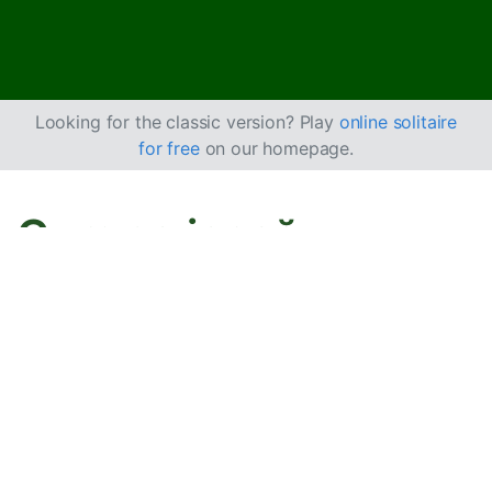
Looking for the classic version? Play
online solitaire
for free
on our homepage.
Cum se joacă
Alternations Solitaire
Alternations Solitaire este un joc unic, cu un Tableau în
care cărțile alternează între cu fața în sus și cu fața în
jos, jucat cu două pachete de cărți.
Obiectiv