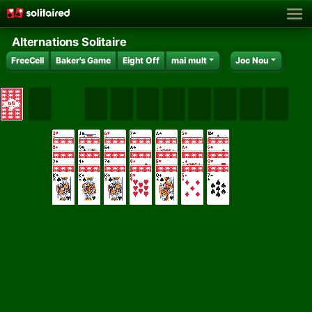
Alternations Solitaire
FreeCell
Baker's Game
Eight Off
mai mult
Joc Nou