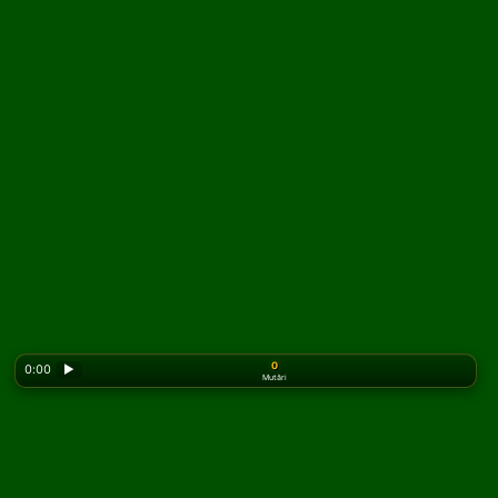
0
0:00
▶
Mutări