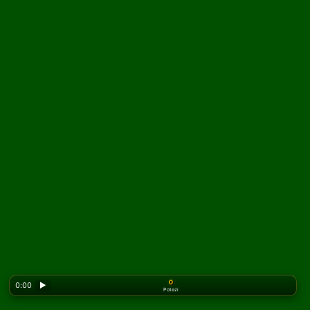
0
0:00
▶
Potezi