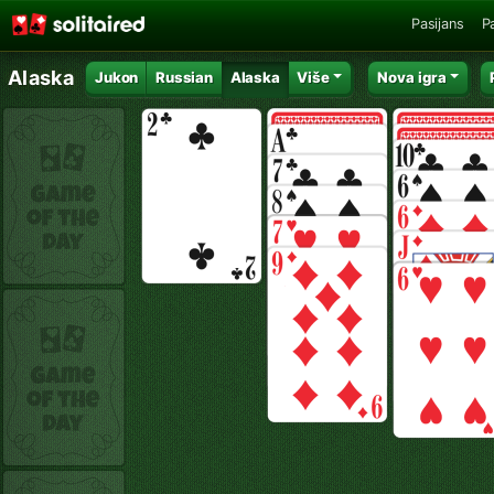
Pasijans
P
Alaska
Jukon
Russian
Alaska
Više
Nova igra