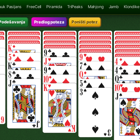
auk Pasijans
FreeCell
Piramida
TriPeaks
Mahjong
Jamb
Klondike
Podešavanja
Predlog poteza
Poništi potez