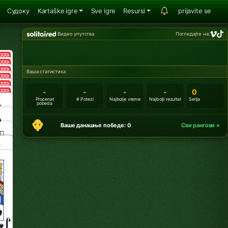
Судоку
Kartaške igre
Sve igre
Resursi
prijavite se
Видео упутства
Погледајте на:
Ваша статистика
-
-
-
-
0
Procenat
# Potezi
Najbolje vreme
Najbolji rezultat
Serija
pobeda
Ваше данашње победе: 0
Сви рангови »