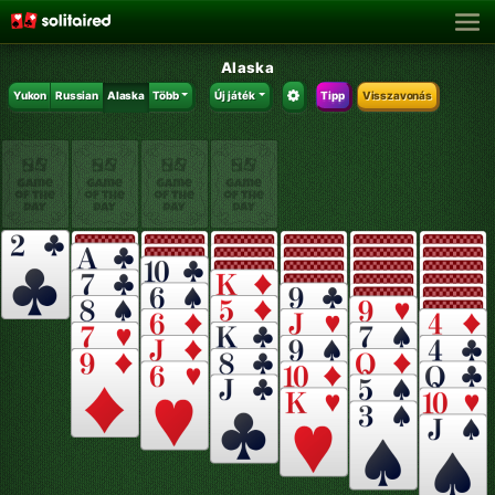
Alaska
Yukon
Russian
Alaska
Több
Új játék
Tipp
Visszavonás