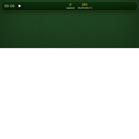
0
35%
00: 00
▶
Lépések
Shuffle Win %
Looking for something new? Try out
Spider Solitaire
!
Játssz ingyen Alaska
pasziánszot online
Játssz korlátlanul Alaska pasziánszot. Próbáld ki a napi
játékunkat, versenyezz a ranglistán, és használd a
tippeket és a visszavonásokat, hogy könnyebben
megnyerd a játékot.