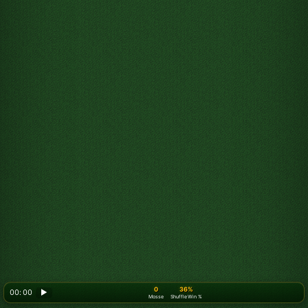
0
36%
00: 00
▶
Mosse
Shuffle Win %