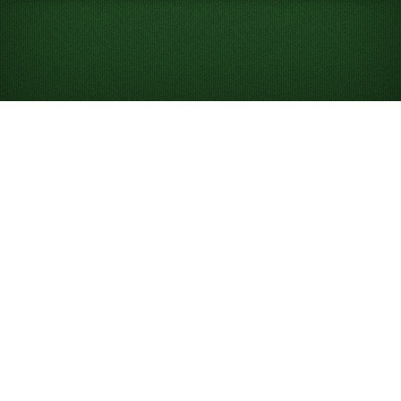
Looking for something new? Try out
Spider Solitaire
!
Gioca a Solitario
Alaska Online Gratis
Gioca a partite illimitate di Solitario Alaska. Gioca alla
nostra partita del giorno per competere in classifica e
usa suggerimenti e annullamenti per aiutarti a vincere.
Che cos’è Solitario Alaska?