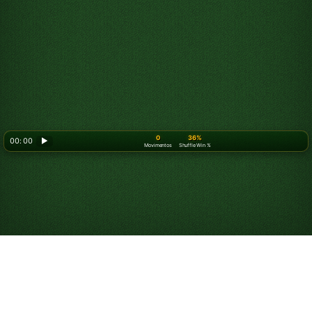
0
36%
00: 00
▶
Movimentos
Shuffle Win %
Looking for something new? Try out
Spider Solitaire
!
Jogue Paciência