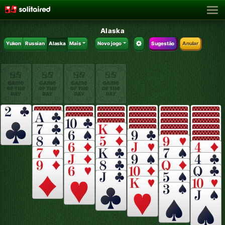
Alaska
Yukon
Russian
Alaska
Mais
Novo jogo
Sugestão
Anular