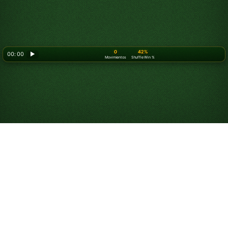
0
42%
00: 00
▶
Movimientos
Shuffle Win %
Looking for something new? Try out
Spider Solitaire
!
Juega al Solitario
Alaska Online Gratis
Juega partidas ilimitadas de Solitario Alaska. Juega a