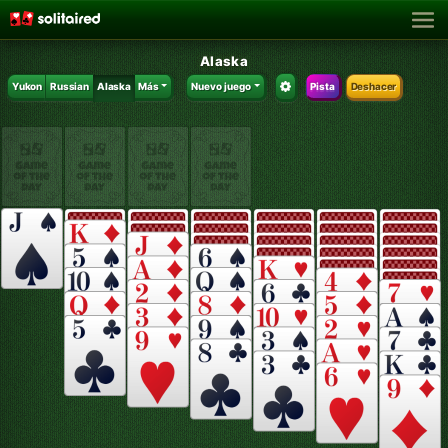
Alaska
Yukon
Russian
Alaska
Más
Nuevo juego
Pista
Deshacer