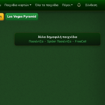
u
Παιχνίδια καρτών
Όλα τα παιχνίδια
Πόροι
Σύνδεση
η
Las Vegas Pyramid
Άλλα δημοφιλή παιχνίδια
Πασιέντζα
·
Spider Πασιέντζα
·
FreeCell