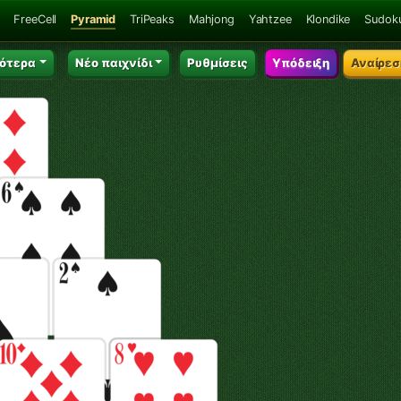
FreeCell
Pyramid
TriPeaks
Mahjong
Yahtzee
Klondike
Sudok
ότερα
Νέο παιχνίδι
Ρυθμίσεις
Υπόδειξη
Αναίρεσ