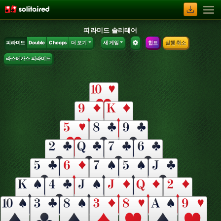
피라미드 솔리테어
피라미드
Double
Cheops
더 보기
새 게임
힌트
실행 취소
라스베가스 피라미드