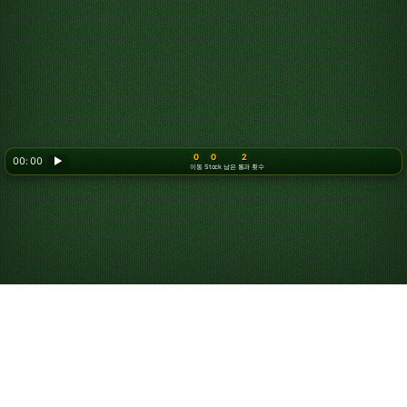
0
0
2
00: 00
▶
이동
Stock
남은 통과 횟수
Looking for something new? Try out
Spider Solitaire
!
피라미드 솔리테어 플