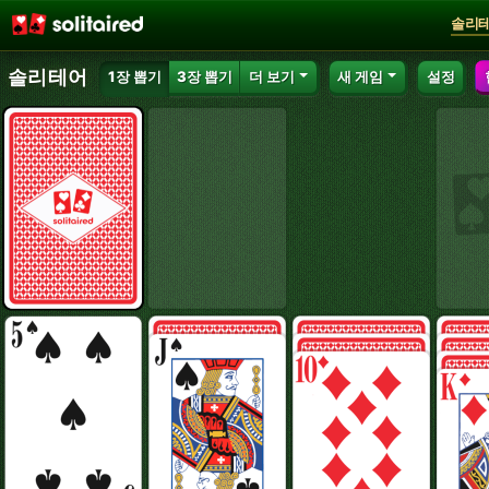
솔리
솔리테어
1장 뽑기
3장 뽑기
더 보기
새 게임
설정