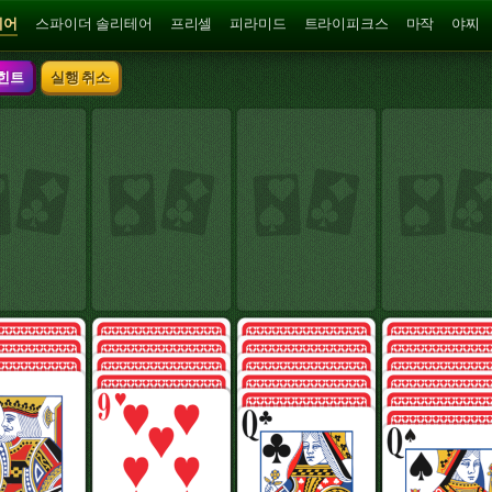
테어
스파이더 솔리테어
프리셀
피라미드
트라이피크스
마작
야찌
힌트
실행 취소