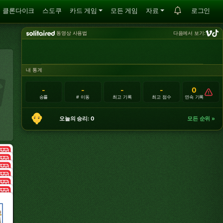
클론다이크
스도쿠
카드 게임
모든 게임
자료
로그인
동영상 사용법
다음에서 보기:
내 통계
-
-
-
-
0
승률
# 이동
최고 기록
최고 점수
연속 기록
오늘의 승리: 0
모든 순위 »