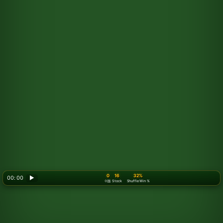
0
16
32%
00: 00
▶
이동
Stock
Shuffle Win %