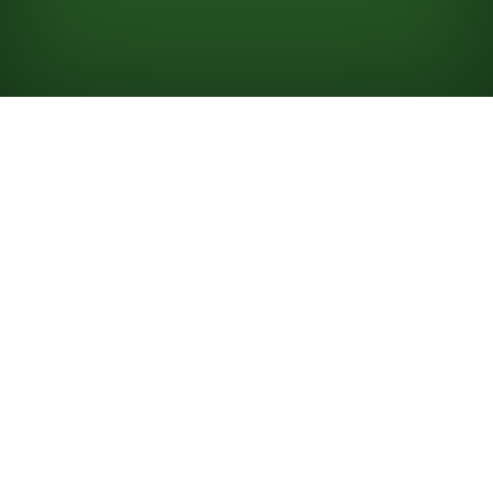
Looking for something new? Try out
Spider Solitaire
!
Como Jogar
Paciência Golf
Em Paciência Golf, você precisa mover todas as cartas
do Tabuleiro para a Pilha de descarte para vencer o
jogo, ao contrário da tradicional
Paciência Klondike
, em
que você organiza as cartas nas pilhas de Fundação.
Você usa um baralho neste jogo e só precisa remover
as cartas do Tabuleiro de 7 colunas para vencer.