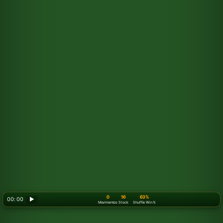
0
16
63%
00: 00
▶
Movimentos
Stock
Shuffle Win %