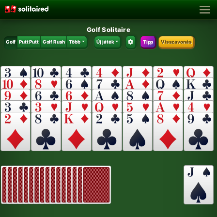
Golf Solitaire
Golf
Putt Putt
Golf Rush
Több
Új játék
Tipp
Visszavonás