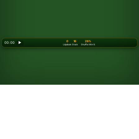
0
16
26%
00: 00
▶
Lépések
Stock
Shuffle Win %
Looking for something new? Try out
Spider Solitaire
!
Hogyan kell Golf
pasziánszot játszani