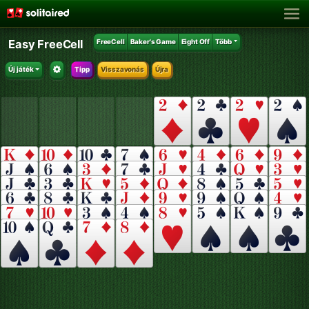
Easy FreeCell
FreeCell
Baker's Game
Eight Off
Több
Új játék
Tipp
Visszavonás
Újra