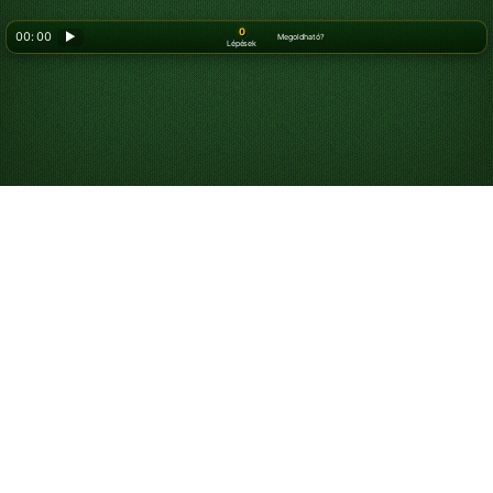
0
00: 00
▶
Megoldható?
Lépések
Hogyan játssz
egyszerű FreeCell
pasziánszot
Az egyszerű FreeCell a
FreeCell
egyik változata,
amelyben minden szín ászai és 2-esei már eleve az