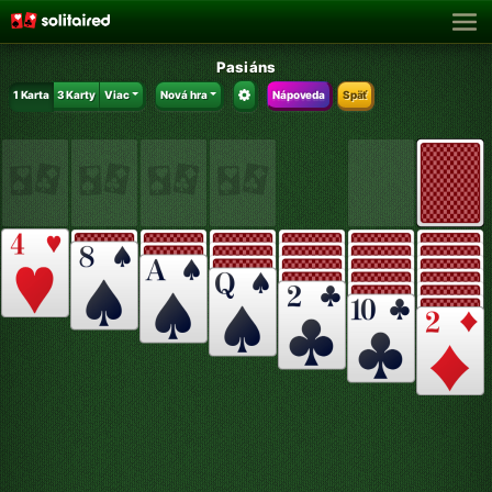
Pasiáns
1 Karta
3 Karty
Viac
Nová hra
Nápoveda
Späť