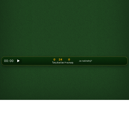
0
24
0
00: 00
▶
Je riešiteľný?
Ťahy
Balíček
Prechody
Ako hrať Pasiáns