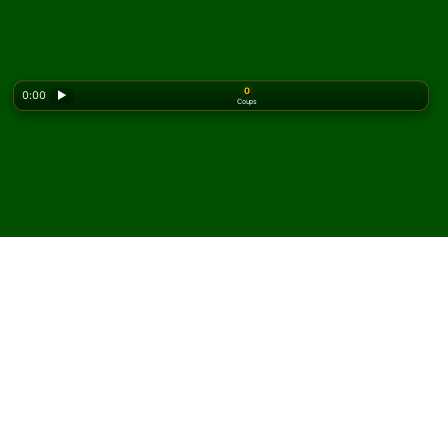
0
0:00
▶
Coups
Looking for the classic version? Play
online solitaire
for free
on our homepage.
Jouez à Double Easthaven
Solitaire en ligne et