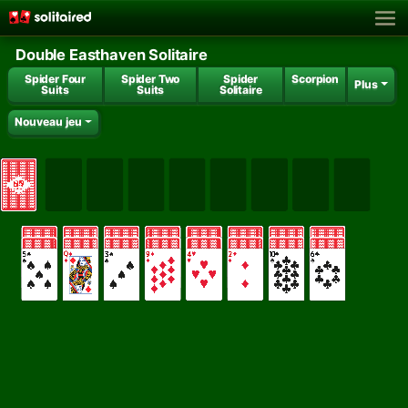
Double Easthaven Solitaire
Spider Four
Spider Two
Spider
Scorpion
Plus
Suits
Suits
Solitaire
Nouveau jeu