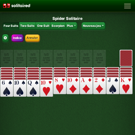
Spider Solitaire
Four Suits
Two Suits
One Suit
Scorpion
Plus
Nouveau jeu
Indice
Annuler