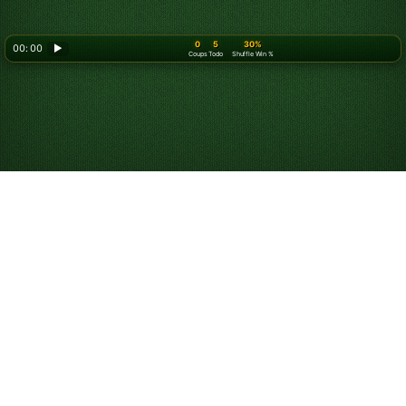
0
5
30%
00: 00
▶
Coups
Todo
Shuffle Win %
Comment jouer à
Spider Solitaire 4
Suites
Si
Spider Solitaire 1 Suite
ou
Spider Solitaire 2 Suites